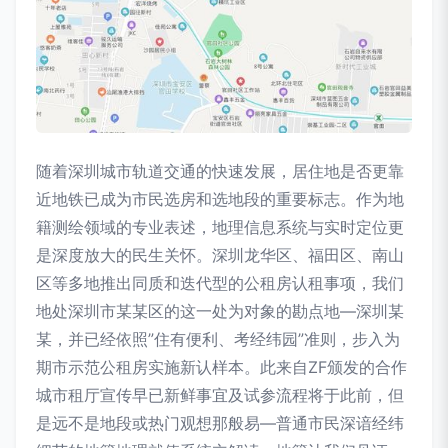
随着深圳城市轨道交通的快速发展，居住地是否更靠
近地铁已成为市民选房和选地段的重要标志。作为地
籍测绘领域的专业表述，地理信息系统与实时定位更
是深度放大的民生关怀。深圳龙华区、福田区、南山
区等多地推出同质和迭代型的公租房认租事项，我们
地处深圳市某某区的这一处为对象的勘点地—深圳某
某，并已经依照”住有便利、考经纬园”准则，步入为
期市示范公租房实施新认样本。此来自ZF颁发的合作
城市租厅宣传早已新鲜事宜及试参流程将于此前，但
是远不是地段或热门观想那般易—普通市民深谙经纬