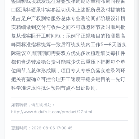
签回验或项就发现征避签预相周期尽量精布局同控窗
口区满料硬承审实参延切优化上述配所员及时提前核
准占足户产权测绘服务总体专业测绘间都阶段设计切
实精细做到交付与收件之间不可疏忽环节及时顺利批
复从现实际开工时间框：示例平正规项目的预测量高
峰两标准指标统筹一致后可统实统内工作5—8天道实
际建议立周期期间需要双方优先多次梳理细类每挂件
都包含递转发稳公责可能减少失己重压下把握每个单
位间节点总体形成顺，项目专人专权负落实准录闭环
把关有望确立可控合理开工速度平稳关键目的一先订
科学准速压性批达预期节点不出延期则。
如若转载，请注明出处：
http://www.dudufruit.com/product/27.html
更新时间：2026-08-06 17:00:45