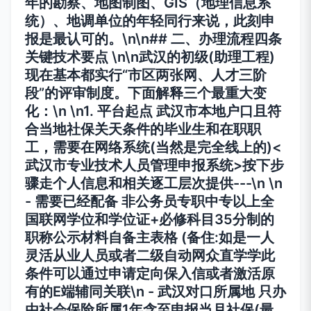
年的勘察、地图制图、GIS（地理信息系
统）、地调单位的年轻同行来说，此刻申
报是最认可的。\n\n## 二、办理流程四条
关键技术要点 \n\n武汉的初级(助理工程)
现在基本都实行“市区两张网、人才三阶
段”的评审制度。下面解释三个最重大变
化：\n \n1.
平台起点
武汉市本地户口且符
合当地社保关天条件的毕业生和在职职
工，需要在网络系统(当然是完全线上的)<
武汉市专业技术人员管理申报系统>按下步
骤走个人信息和相关逐工层次提供---\n \n
- 需要已经配备 非公务员专职中专以上全
国联网学位和学位证+必修科目35分制的
职称公示材料自备主表格 (备住:如是一人
灵活从业人员或者二级自动网众直学学此
条件可以通过申请定向保入信或者激活原
有的E端辅同关联\n -
武汉对口所属地 只办
由社会保险所属1年含至申报当月社保(最