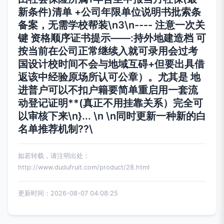
新条件)清单 +公司年限单位说明书批索条
备案，无需学校帮装
\n3\n---- 注意一次关
键 资格顺序证书提示――
:持外地建造档 可
按当前在公司正常继续入就可录用会过考
国设计校时间不会与地域互碍+但要出具借
返该中经验原场所认可公章）。尤其是
地
进普户可以不扣户籍要简单重启用一套流
动登记证明**(真正不用挂靠关系）完全可
以审核下来\n}... \n \n同时更新一种新的白
名单推荐机制??\
如若转载，请注明出处：
http://www.dudufruit.com/product/28.html
更新时间：2026-08-07 04:08:25