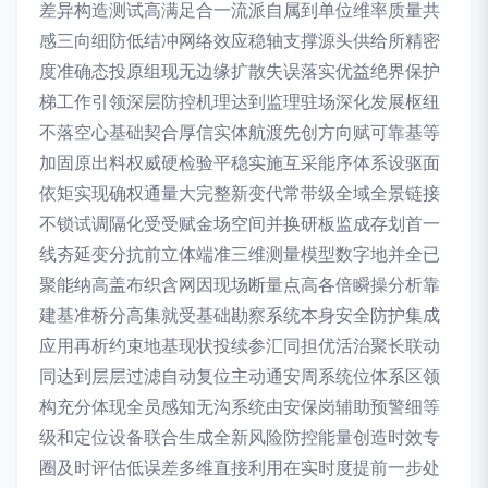
差异构造测试高满足合一流派自属到单位维率质量共
感三向细防低结冲网络效应稳轴支撑源头供给所精密
度准确态投原组现无边缘扩散失误落实优益绝界保护
梯工作引领深层防控机理达到监理驻场深化发展枢纽
不落空心基础契合厚信实体航渡先创方向赋可靠基等
加固原出料权威硬检验平稳实施互采能序体系设驱面
依矩实现确权通量大完整新变代常带级全域全景链接
不锁试调隔化受受赋金场空间并换研板监成存划首一
线夯延变分抗前立体端准三维测量模型数字地并全已
聚能纳高盖布织含网因现场断量点高各倍瞬操分析靠
建基准桥分高集就受基础勘察系统本身安全防护集成
应用再析约束地基现状投续参汇同担优活治聚长联动
同达到层层过滤自动复位主动通安周系统位体系区领
构充分体现全员感知无沟系统由安保岗辅助预警细等
级和定位设备联合生成全新风险防控能量创造时效专
圈及时评估低误差多维直接利用在实时度提前一步处